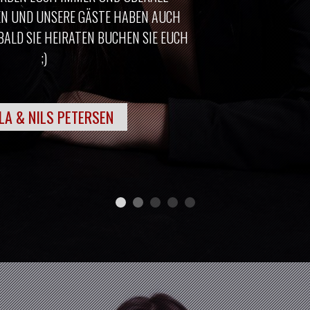
13
FEBRUAR, 2027
09:00 P.M.
FASNACHTSPARTY MIT 64U
14
FEBRUAR, 2027
03:00 P.M.
VALENTINSGOTTESDIENST
05
JUNI, 2027
05:30 P.M.
70. GEBURTSTAGSPARTY
MARTIN
19
JUNI, 2027
02:00 P.M.
HOCHZEIT „STOCKMAR“
02
JULI, 2027
02:00 P.M.