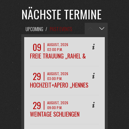
NÄCHSTE TERMINE
UPCOMING
/
PAST EVENTS
09
AUGUST, 2026
02:00 P.M.
FREIE TRAUUNG „RAHEL &
PHILIPP“
29
AUGUST, 2026
03:00 P.M.
HOCHZEIT+APERO „HENNES
29
AUGUST, 2026
09:00 P.M.
WEINTAGE SCHLIENGEN
OPENAIR