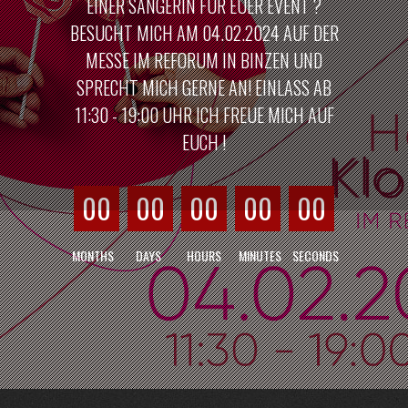
EINER SÄNGERIN FÜR EUER EVENT ?
BESUCHT MICH AM 04.02.2024 AUF DER
MESSE IM REFORUM IN BINZEN UND
SPRECHT MICH GERNE AN! EINLASS AB
11:30 - 19:00 UHR ICH FREUE MICH AUF
EUCH !
00
00
00
00
00
MONTHS
DAYS
HOURS
MINUTES
SECONDS