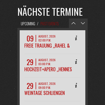
NÄCHSTE TERMINE
UPCOMING
/
PAST EVENTS
09
AUGUST, 2026
02:00 P.M.
FREIE TRAUUNG „RAHEL &
PHILIPP“
29
AUGUST, 2026
03:00 P.M.
HOCHZEIT+APERO „HENNES
29
AUGUST, 2026
09:00 P.M.
WEINTAGE SCHLIENGEN
OPENAIR