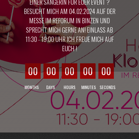
EINER SÄNGERIN FÜR EUER EVENT ?
BESUCHT MICH AM 04.02.2024 AUF DER
MESSE IM REFORUM IN BINZEN UND
SPRECHT MICH GERNE AN! EINLASS AB
11:30 - 19:00 UHR ICH FREUE MICH AUF
EUCH !
00
00
00
00
00
MONTHS
DAYS
HOURS
MINUTES
SECONDS