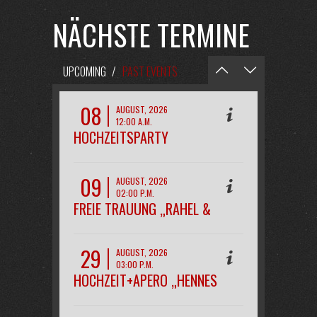
NÄCHSTE TERMINE
UPCOMING
/
PAST EVENTS
08
AUGUST, 2026
12:00 A.M.
HOCHZEITSPARTY
„MAREEN&KAI“
09
AUGUST, 2026
02:00 P.M.
FREIE TRAUUNG „RAHEL &
PHILIPP“
29
AUGUST, 2026
03:00 P.M.
HOCHZEIT+APERO „HENNES