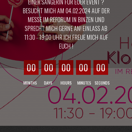
EINER SÄNGERIN FÜR EUER EVENT ?
BESUCHT MICH AM 04.02.2024 AUF DER
MESSE IM REFORUM IN BINZEN UND
SPRECHT MICH GERNE AN! EINLASS AB
11:30 - 19:00 UHR ICH FREUE MICH AUF
EUCH !
00
00
00
00
00
MONTHS
DAYS
HOURS
MINUTES
SECONDS