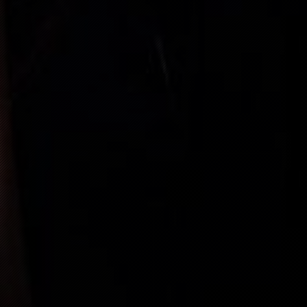
“
“
IM NOURI-
BUY TICKET
“
FREE
“
FREE
“
FREE
“
SOLD OUT
“
SOLD OUT