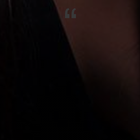
“
ROZINGEN
SILVESTERPARTY MIT RANDYCLUB 
HOTEL
N IM WIESENTAL
FASNACHTSPARTY MIT 64U
GEN
FASNACHTSPARTY MIT 64U
IM WIESENTAL
FASNACHTSPARTY MIT 64U
ENGEN
VALENTINSGOTTESDIENST
513 TWANN
70. GEBURTSTAGSPARTY MARTIN