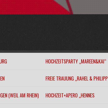
URG
HOCHZEITSPARTY „MAREEN&KAI“
GEN
FREIE TRAUUNG „RAHEL & PHILIPP
GEN (WEIL AM RHEIN)
HOCHZEIT+APERO „HENNES