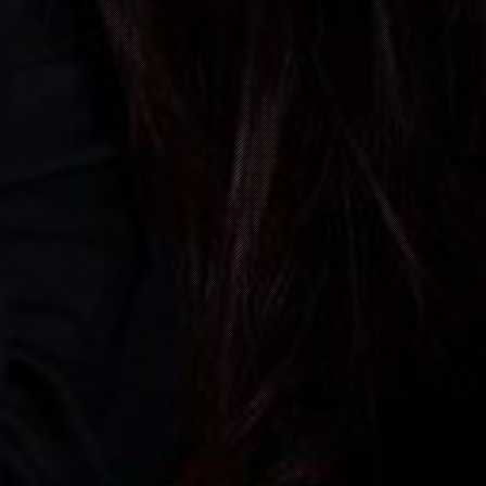
31
DEZEMBER, 2026
BAD K
06:00 P.M.
08
JANUAR, 2027
HAUSE
09:00 P.M.
06
FEBRUAR, 2027
ÖFLIN
09:00 P.M.
13
FEBRUAR, 2027
ZELL 
09:00 P.M.
14
FEBRUAR, 2027
SCHLI
03:00 P.M.
05
JUNI, 2027
CH- 2
05:30 P.M.