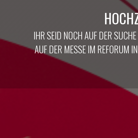
HOCHZ
IHR SEID NOCH AUF DER SUCHE
AUF DER MESSE IM REFORUM IN 