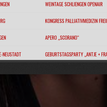
ENGEN
WEINTAGE SCHLIENGEN OPENAIR
URG
KONGRESS PALLIATIVMEDIZIN FRE
GEN
APERO „SCORANO“
EE-NEUSTADT
GEBURTSTAGSPARTY „ANTJE + FR
EITNAU
„WINTERFÄSCHT“
URG
KONZERTHAUSBALL 2026
URG
KONZERTHAUSBALL 2026