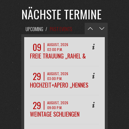
NÄCHSTE TERMINE
UPCOMING
/
PAST EVENTS
09
AUGUST, 2026
02:00 P.M.
FREIE TRAUUNG „RAHEL &
PHILIPP“
29
AUGUST, 2026
03:00 P.M.
HOCHZEIT+APERO „HENNES
29
AUGUST, 2026
09:00 P.M.
WEINTAGE SCHLIENGEN
OPENAIR