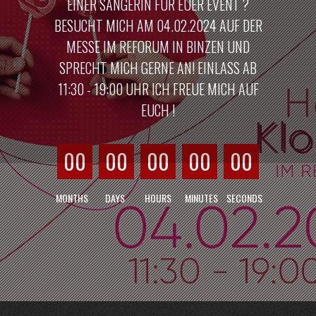
EINER SÄNGERIN FÜR EUER EVENT ?
BESUCHT MICH AM 04.02.2024 AUF DER
MESSE IM REFORUM IN BINZEN UND
SPRECHT MICH GERNE AN! EINLASS AB
11:30 - 19:00 UHR ICH FREUE MICH AUF
EUCH !
00
00
00
00
00
MONTHS
DAYS
HOURS
MINUTES
SECONDS