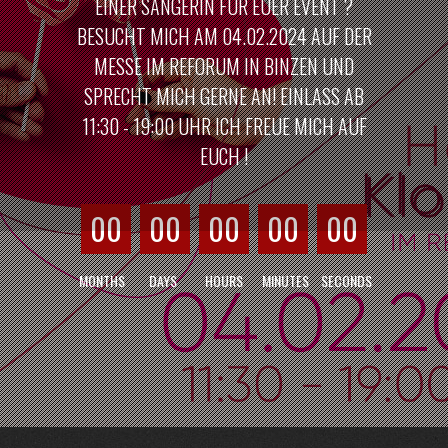
EINER SÄNGERIN FÜR EUER EVENT ?
BESUCHT MICH AM 04.02.2024 AUF DER
MESSE IM REFORUM IN BINZEN UND
SPRECHT MICH GERNE AN! EINLASS AB
11:30 - 19:00 UHR ICH FREUE MICH AUF
EUCH !
00
00
00
00
00
MONTHS
DAYS
HOURS
MINUTES
SECONDS