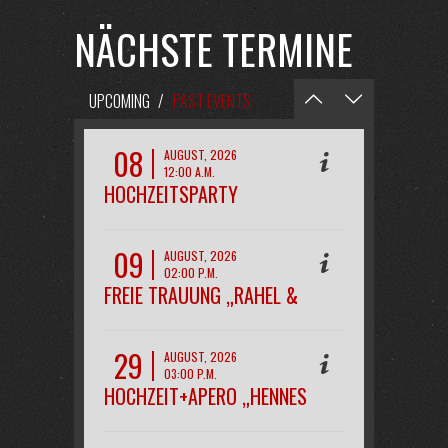
NÄCHSTE TERMINE
UPCOMING
/
PAST EVENTS
08
AUGUST, 2026
12:00 A.M.
HOCHZEITSPARTY
„MAREEN&KAI“
09
AUGUST, 2026
02:00 P.M.
FREIE TRAUUNG „RAHEL &
PHILIPP“
29
AUGUST, 2026
03:00 P.M.
HOCHZEIT+APERO „HENNES