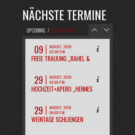
NÄCHSTE TERMINE
UPCOMING
/
PAST EVENTS
09
AUGUST, 2026
02:00 P.M.
FREIE TRAUUNG „RAHEL &
PHILIPP“
29
AUGUST, 2026
03:00 P.M.
HOCHZEIT+APERO „HENNES
29
AUGUST, 2026
09:00 P.M.
WEINTAGE SCHLIENGEN
OPENAIR