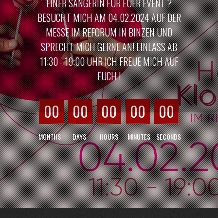
EINER SÄNGERIN FÜR EUER EVENT ?
BESUCHT MICH AM 04.02.2024 AUF DER
MESSE IM REFORUM IN BINZEN UND
SPRECHT MICH GERNE AN! EINLASS AB
11:30 - 19:00 UHR ICH FREUE MICH AUF
EUCH !
00
00
00
00
00
MONTHS
DAYS
HOURS
MINUTES
SECONDS