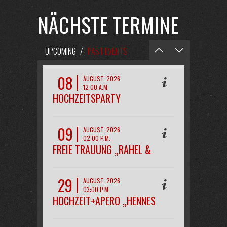
NÄCHSTE TERMINE
UPCOMING
/
PAST EVENTS
08
AUGUST, 2026
12:00 A.M.
HOCHZEITSPARTY
„MAREEN&KAI“
09
AUGUST, 2026
02:00 P.M.
FREIE TRAUUNG „RAHEL &
PHILIPP“
29
AUGUST, 2026
03:00 P.M.
HOCHZEIT+APERO „HENNES