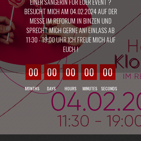
EINER SÄNGERIN FÜR EUER EVENT ?
BESUCHT MICH AM 04.02.2024 AUF DER
MESSE IM REFORUM IN BINZEN UND
SPRECHT MICH GERNE AN! EINLASS AB
11:30 - 19:00 UHR ICH FREUE MICH AUF
EUCH !
00
00
00
00
00
MONTHS
DAYS
HOURS
MINUTES
SECONDS