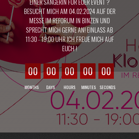
EINER SÄNGERIN FÜR EUER EVENT ?
BESUCHT MICH AM 04.02.2024 AUF DER
MESSE IM REFORUM IN BINZEN UND
SPRECHT MICH GERNE AN! EINLASS AB
11:30 - 19:00 UHR ICH FREUE MICH AUF
EUCH !
00
00
00
00
00
MONTHS
DAYS
HOURS
MINUTES
SECONDS