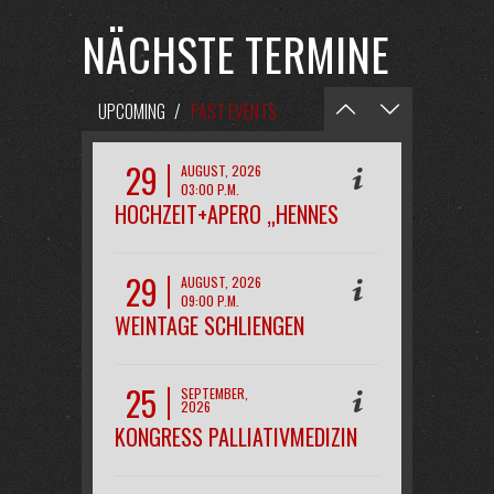
NÄCHSTE TERMINE
UPCOMING
/
PAST EVENTS
29
AUGUST, 2026
03:00 P.M.
HOCHZEIT+APERO „HENNES
29
AUGUST, 2026
09:00 P.M.
WEINTAGE SCHLIENGEN
OPENAIR
25
SEPTEMBER,
2026
08:00 P.M.
KONGRESS PALLIATIVMEDIZIN
FREIBURG