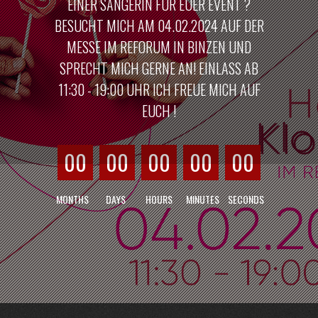
EINER SÄNGERIN FÜR EUER EVENT ?
BESUCHT MICH AM 04.02.2024 AUF DER
MESSE IM REFORUM IN BINZEN UND
SPRECHT MICH GERNE AN! EINLASS AB
11:30 - 19:00 UHR ICH FREUE MICH AUF
EUCH !
00
00
00
00
00
MONTHS
DAYS
HOURS
MINUTES
SECONDS