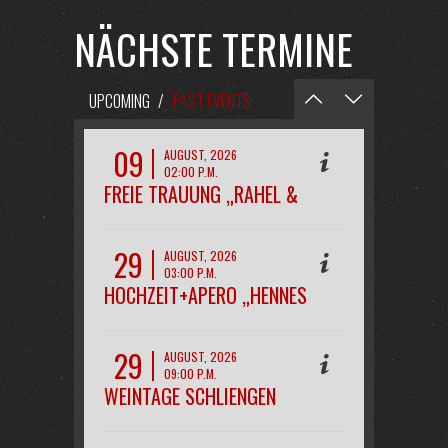
NÄCHSTE TERMINE
UPCOMING
/
PAST EVENTS
09
AUGUST, 2026
02:00 P.M.
FREIE TRAUUNG „RAHEL &
PHILIPP“
29
AUGUST, 2026
03:00 P.M.
HOCHZEIT+APERO „HENNES
29
AUGUST, 2026
09:00 P.M.
WEINTAGE SCHLIENGEN
OPENAIR