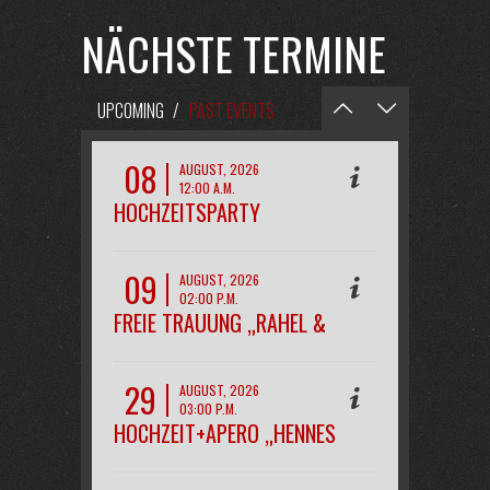
NÄCHSTE TERMINE
UPCOMING
/
PAST EVENTS
08
AUGUST, 2026
12:00 A.M.
HOCHZEITSPARTY
„MAREEN&KAI“
09
AUGUST, 2026
02:00 P.M.
FREIE TRAUUNG „RAHEL &
PHILIPP“
29
AUGUST, 2026
03:00 P.M.
HOCHZEIT+APERO „HENNES