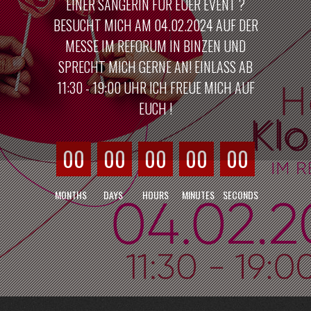
EINER SÄNGERIN FÜR EUER EVENT ?
BESUCHT MICH AM 04.02.2024 AUF DER
MESSE IM REFORUM IN BINZEN UND
SPRECHT MICH GERNE AN! EINLASS AB
11:30 - 19:00 UHR ICH FREUE MICH AUF
EUCH !
00
00
00
00
00
MONTHS
DAYS
HOURS
MINUTES
SECONDS