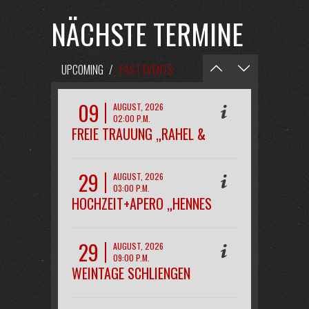
NÄCHSTE TERMINE
UPCOMING
/
PAST EVENTS
09
AUGUST, 2026
02:00 P.M.
FREIE TRAUUNG „RAHEL &
PHILIPP“
29
AUGUST, 2026
03:00 P.M.
HOCHZEIT+APERO „HENNES
29
AUGUST, 2026
09:00 P.M.
WEINTAGE SCHLIENGEN
OPENAIR