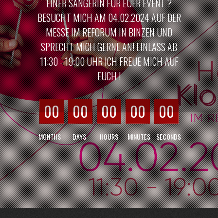
EINER SÄNGERIN FÜR EUER EVENT ?
BESUCHT MICH AM 04.02.2024 AUF DER
MESSE IM REFORUM IN BINZEN UND
SPRECHT MICH GERNE AN! EINLASS AB
11:30 - 19:00 UHR ICH FREUE MICH AUF
EUCH !
00
00
00
00
00
MONTHS
DAYS
HOURS
MINUTES
SECONDS