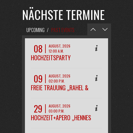
NÄCHSTE TERMINE
UPCOMING
/
PAST EVENTS
08
AUGUST, 2026
12:00 A.M.
HOCHZEITSPARTY
„MAREEN&KAI“
09
AUGUST, 2026
02:00 P.M.
FREIE TRAUUNG „RAHEL &
PHILIPP“
29
AUGUST, 2026
03:00 P.M.
HOCHZEIT+APERO „HENNES