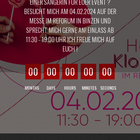
EINER SÄNGERIN FÜR EUER EVENT ?
BESUCHT MICH AM 04.02.2024 AUF DER
MESSE IM REFORUM IN BINZEN UND
SPRECHT MICH GERNE AN! EINLASS AB
11:30 - 19:00 UHR ICH FREUE MICH AUF
EUCH !
00
00
00
00
00
MONTHS
DAYS
HOURS
MINUTES
SECONDS