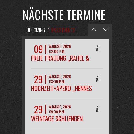
NÄCHSTE TERMINE
UPCOMING
/
PAST EVENTS
09
AUGUST, 2026
02:00 P.M.
FREIE TRAUUNG „RAHEL &
PHILIPP“
29
AUGUST, 2026
03:00 P.M.
HOCHZEIT+APERO „HENNES
29
AUGUST, 2026
09:00 P.M.
WEINTAGE SCHLIENGEN
OPENAIR