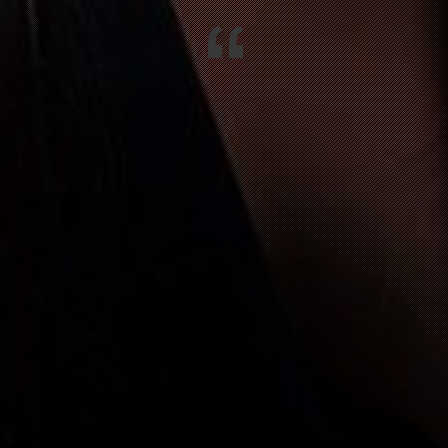
“
ROZINGEN
SILVESTERPARTY MIT RANDYCLUB 
HOTEL
N IM WIESENTAL
FASNACHTSPARTY MIT 64U
GEN
FASNACHTSPARTY MIT 64U
IM WIESENTAL
FASNACHTSPARTY MIT 64U
ENGEN
VALENTINSGOTTESDIENST
513 TWANN
70. GEBURTSTAGSPARTY MARTIN