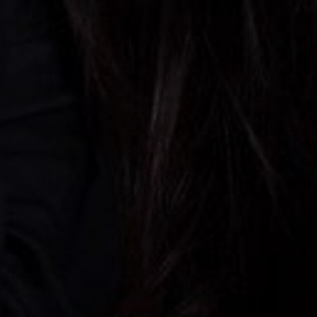
31
DEZEMBER, 2026
BAD K
06:00 P.M.
08
JANUAR, 2027
HAUSE
09:00 P.M.
06
FEBRUAR, 2027
ÖFLIN
09:00 P.M.
13
FEBRUAR, 2027
ZELL 
09:00 P.M.
14
FEBRUAR, 2027
SCHLI
03:00 P.M.
05
JUNI, 2027
CH- 2
05:30 P.M.