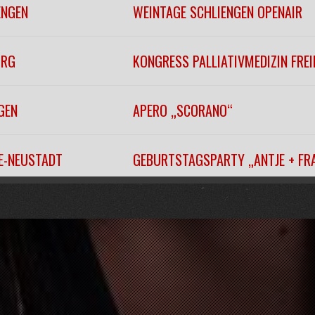
ENGEN
WEINTAGE SCHLIENGEN OPENAIR
URG
KONGRESS PALLIATIVMEDIZIN FRE
GEN
APERO „SCORANO“
EE-NEUSTADT
GEBURTSTAGSPARTY „ANTJE + FR
EITNAU
„WINTERFÄSCHT“
URG
KONZERTHAUSBALL 2026
URG
KONZERTHAUSBALL 2026