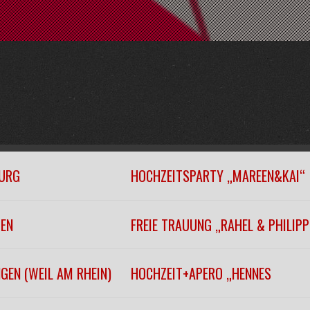
URG
HOCHZEITSPARTY „MAREEN&KAI“
GEN
FREIE TRAUUNG „RAHEL & PHILIPP
GEN (WEIL AM RHEIN)
HOCHZEIT+APERO „HENNES