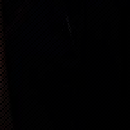
“
“
IM NOURI-
BUY TICKET
“
FREE
“
FREE
“
FREE
“
SOLD OUT
“
SOLD OUT