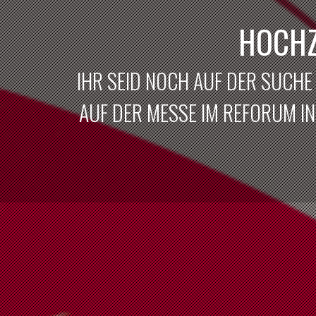
HOCHZ
IHR SEID NOCH AUF DER SUCHE
AUF DER MESSE IM REFORUM IN 