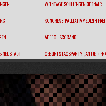
ENGEN
WEINTAGE SCHLIENGEN OPENAIR
URG
KONGRESS PALLIATIVMEDIZIN FRE
GEN
APERO „SCORANO“
EE-NEUSTADT
GEBURTSTAGSPARTY „ANTJE + FR
EITNAU
„WINTERFÄSCHT“
URG
KONZERTHAUSBALL 2026
URG
KONZERTHAUSBALL 2026