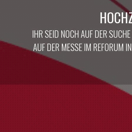
HOCHZ
IHR SEID NOCH AUF DER SUCHE
AUF DER MESSE IM REFORUM IN 