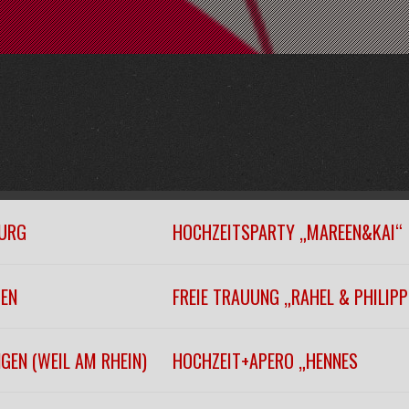
URG
HOCHZEITSPARTY „MAREEN&KAI“
GEN
FREIE TRAUUNG „RAHEL & PHILIPP
GEN (WEIL AM RHEIN)
HOCHZEIT+APERO „HENNES