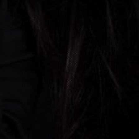
31
DEZEMBER, 2026
BAD K
06:00 P.M.
08
JANUAR, 2027
HAUSE
09:00 P.M.
06
FEBRUAR, 2027
ÖFLIN
09:00 P.M.
13
FEBRUAR, 2027
ZELL 
09:00 P.M.
14
FEBRUAR, 2027
SCHLI
03:00 P.M.
05
JUNI, 2027
CH- 2
05:30 P.M.