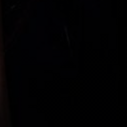
“
“
IM NOURI-
BUY TICKET
“
FREE
“
FREE
“
FREE
“
SOLD OUT
“
SOLD OUT