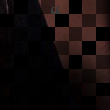
“
ROZINGEN
SILVESTERPARTY MIT RANDYCLUB 
HOTEL
N IM WIESENTAL
FASNACHTSPARTY MIT 64U
GEN
FASNACHTSPARTY MIT 64U
IM WIESENTAL
FASNACHTSPARTY MIT 64U
ENGEN
VALENTINSGOTTESDIENST
513 TWANN
70. GEBURTSTAGSPARTY MARTIN