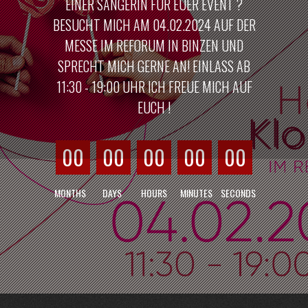
EINER SÄNGERIN FÜR EUER EVENT ?
BESUCHT MICH AM 04.02.2024 AUF DER
MESSE IM REFORUM IN BINZEN UND
SPRECHT MICH GERNE AN! EINLASS AB
11:30 - 19:00 UHR ICH FREUE MICH AUF
EUCH !
00
00
00
00
00
MONTHS
DAYS
HOURS
MINUTES
SECONDS