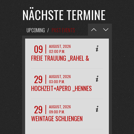
NÄCHSTE TERMINE
UPCOMING
/
PAST EVENTS
09
AUGUST, 2026
02:00 P.M.
FREIE TRAUUNG „RAHEL &
PHILIPP“
29
AUGUST, 2026
03:00 P.M.
HOCHZEIT+APERO „HENNES
29
AUGUST, 2026
09:00 P.M.
WEINTAGE SCHLIENGEN
OPENAIR