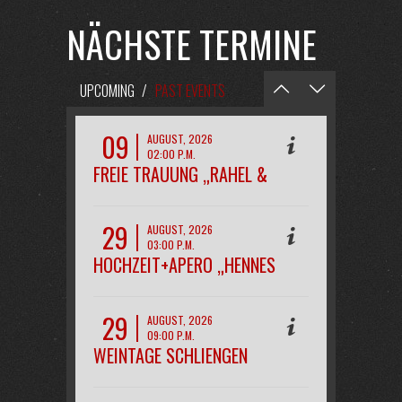
NÄCHSTE TERMINE
UPCOMING
/
PAST EVENTS
09
AUGUST, 2026
02:00 P.M.
FREIE TRAUUNG „RAHEL &
PHILIPP“
29
AUGUST, 2026
03:00 P.M.
HOCHZEIT+APERO „HENNES
29
AUGUST, 2026
09:00 P.M.
WEINTAGE SCHLIENGEN
OPENAIR