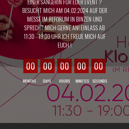
EINER SÄNGERIN FÜR EUER EVENT ?
BESUCHT MICH AM 04.02.2024 AUF DER
MESSE IM REFORUM IN BINZEN UND
SPRECHT MICH GERNE AN! EINLASS AB
11:30 - 19:00 UHR ICH FREUE MICH AUF
EUCH !
00
00
00
00
00
MONTHS
DAYS
HOURS
MINUTES
SECONDS