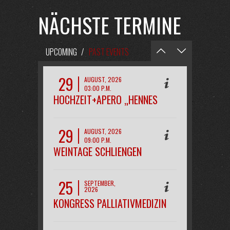
NÄCHSTE TERMINE
UPCOMING
/
PAST EVENTS
29
AUGUST, 2026
03:00 P.M.
HOCHZEIT+APERO „HENNES
29
AUGUST, 2026
09:00 P.M.
WEINTAGE SCHLIENGEN
OPENAIR
25
SEPTEMBER,
2026
08:00 P.M.
KONGRESS PALLIATIVMEDIZIN
FREIBURG