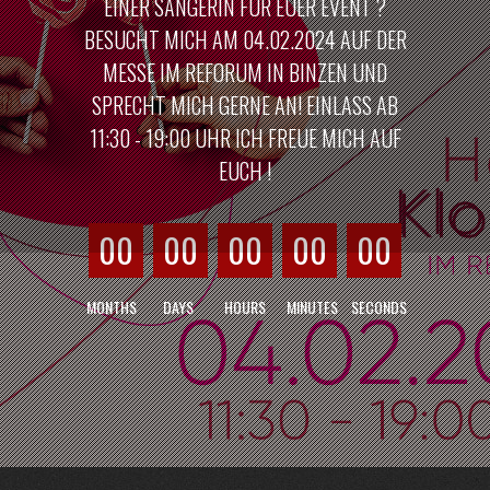
EINER SÄNGERIN FÜR EUER EVENT ?
BESUCHT MICH AM 04.02.2024 AUF DER
MESSE IM REFORUM IN BINZEN UND
SPRECHT MICH GERNE AN! EINLASS AB
11:30 - 19:00 UHR ICH FREUE MICH AUF
EUCH !
00
00
00
00
00
MONTHS
DAYS
HOURS
MINUTES
SECONDS