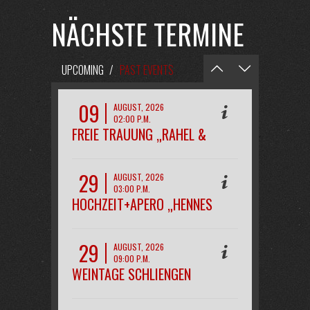
NÄCHSTE TERMINE
UPCOMING
/
PAST EVENTS
09
AUGUST, 2026
02:00 P.M.
FREIE TRAUUNG „RAHEL &
PHILIPP“
29
AUGUST, 2026
03:00 P.M.
HOCHZEIT+APERO „HENNES
29
AUGUST, 2026
09:00 P.M.
WEINTAGE SCHLIENGEN
OPENAIR