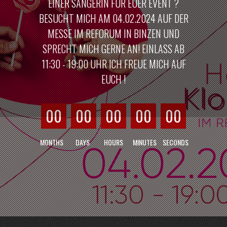
EINER SÄNGERIN FÜR EUER EVENT ?
BESUCHT MICH AM 04.02.2024 AUF DER
MESSE IM REFORUM IN BINZEN UND
SPRECHT MICH GERNE AN! EINLASS AB
11:30 - 19:00 UHR ICH FREUE MICH AUF
EUCH !
00
00
00
00
00
MONTHS
DAYS
HOURS
MINUTES
SECONDS