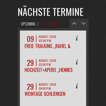
NÄCHSTE TERMINE
UPCOMING
/
PAST EVENTS
09
AUGUST, 2026
02:00 P.M.
FREIE TRAUUNG „RAHEL &
PHILIPP“
29
AUGUST, 2026
03:00 P.M.
HOCHZEIT+APERO „HENNES
29
AUGUST, 2026
09:00 P.M.
WEINTAGE SCHLIENGEN
OPENAIR