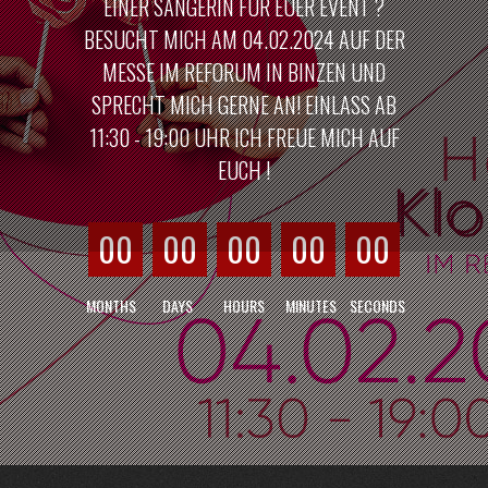
EINER SÄNGERIN FÜR EUER EVENT ?
BESUCHT MICH AM 04.02.2024 AUF DER
MESSE IM REFORUM IN BINZEN UND
SPRECHT MICH GERNE AN! EINLASS AB
11:30 - 19:00 UHR ICH FREUE MICH AUF
EUCH !
00
00
00
00
00
MONTHS
DAYS
HOURS
MINUTES
SECONDS