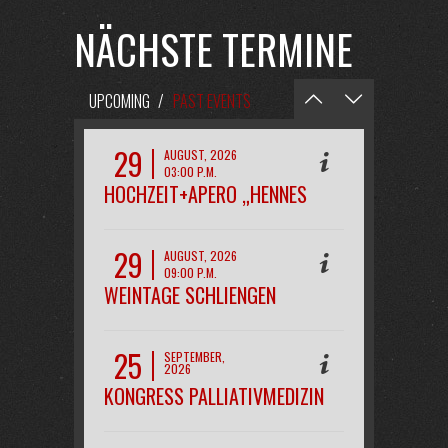
NÄCHSTE TERMINE
UPCOMING
/
PAST EVENTS
29
AUGUST, 2026
03:00 P.M.
HOCHZEIT+APERO „HENNES
29
AUGUST, 2026
09:00 P.M.
WEINTAGE SCHLIENGEN
OPENAIR
25
SEPTEMBER,
2026
08:00 P.M.
KONGRESS PALLIATIVMEDIZIN
FREIBURG