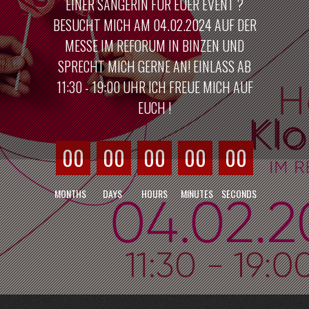
EINER SÄNGERIN FÜR EUER EVENT ?
BESUCHT MICH AM 04.02.2024 AUF DER
MESSE IM REFORUM IN BINZEN UND
SPRECHT MICH GERNE AN! EINLASS AB
11:30 - 19:00 UHR ICH FREUE MICH AUF
EUCH !
00
00
00
00
00
MONTHS
DAYS
HOURS
MINUTES
SECONDS