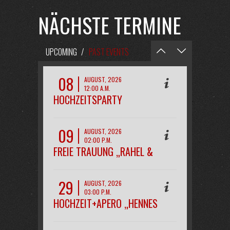
NÄCHSTE TERMINE
UPCOMING
/
PAST EVENTS
08
AUGUST, 2026
12:00 A.M.
HOCHZEITSPARTY
„MAREEN&KAI“
09
AUGUST, 2026
02:00 P.M.
FREIE TRAUUNG „RAHEL &
PHILIPP“
29
AUGUST, 2026
03:00 P.M.
HOCHZEIT+APERO „HENNES