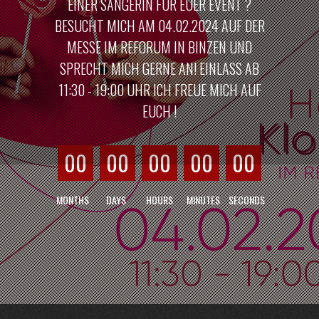
EINER SÄNGERIN FÜR EUER EVENT ?
BESUCHT MICH AM 04.02.2024 AUF DER
MESSE IM REFORUM IN BINZEN UND
SPRECHT MICH GERNE AN! EINLASS AB
11:30 - 19:00 UHR ICH FREUE MICH AUF
EUCH !
00
00
00
00
00
MONTHS
DAYS
HOURS
MINUTES
SECONDS