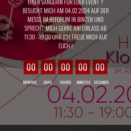
EINER SÄNGERIN FÜR EUER EVENT ?
BESUCHT MICH AM 04.02.2024 AUF DER
MESSE IM REFORUM IN BINZEN UND
SPRECHT MICH GERNE AN! EINLASS AB
11:30 - 19:00 UHR ICH FREUE MICH AUF
EUCH !
00
00
00
00
00
MONTHS
DAYS
HOURS
MINUTES
SECONDS