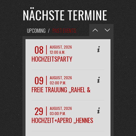
NÄCHSTE TERMINE
UPCOMING
/
PAST EVENTS
08
AUGUST, 2026
12:00 A.M.
HOCHZEITSPARTY
„MAREEN&KAI“
09
AUGUST, 2026
02:00 P.M.
FREIE TRAUUNG „RAHEL &
PHILIPP“
29
AUGUST, 2026
03:00 P.M.
HOCHZEIT+APERO „HENNES