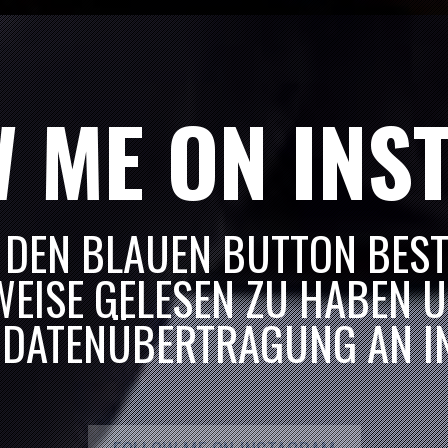
EN A.K.
HOCHZEIT „TREFZER“
N
HOCHZEITSFEIER „DANI & ALEX“
W ME ON INS
RN AM WALD
HOCHZEIT „MATT“
 DEN BLAUEN BUTTON BESTÄ
EISE GELESEN ZU HABEN U
 DATENÜBERTRAGUNG AN I