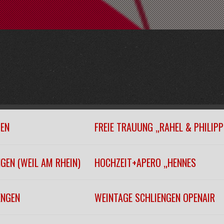
GEN
FREIE TRAUUNG „RAHEL & PHILIPP
GEN (WEIL AM RHEIN)
HOCHZEIT+APERO „HENNES
ENGEN
WEINTAGE SCHLIENGEN OPENAIR