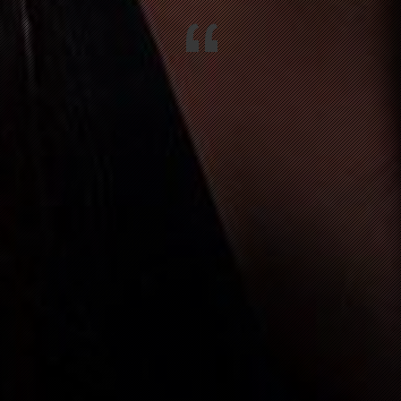
“
HOTEL
N IM WIESENTAL
FASNACHTSPARTY MIT 64U
GEN
FASNACHTSPARTY MIT 64U
IM WIESENTAL
FASNACHTSPARTY MIT 64U
ENGEN
VALENTINSGOTTESDIENST
513 TWANN
70. GEBURTSTAGSPARTY MARTIN
M RHEIN (HALTINGEN)
HOCHZEIT „STOCKMAR“