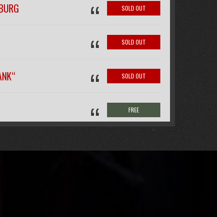
“
IBURG
SOLD OUT
“
SOLD OUT
“
ANK“
SOLD OUT
“
FREE
“
SOLD OUT
“
SOLD OUT
IM NOURI-
BUY TICKET