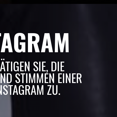
“
SOLD OUT
“
SOLD OUT
TAGRAM
“
SOLD OUT
TIGEN SIE, DIE
ND STIMMEN EINER
NSTAGRAM ZU.