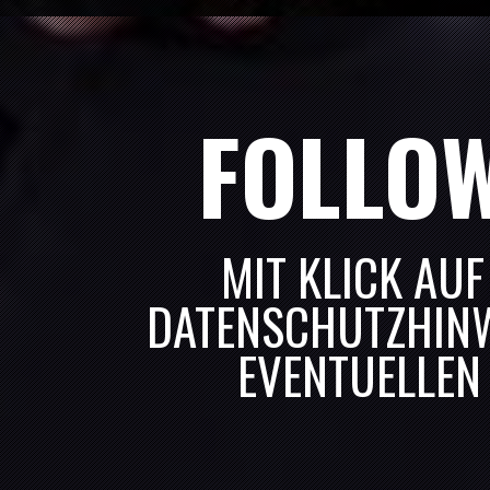
02
JULI, 2027
BALING
02:00 P.M.
17
JULI, 2027
HORBE
FOLLO
05:30 P.M.
25
SEPTEMBER, 2027
RIEDE
02:00 P.M.
MIT KLICK AUF
DATENSCHUTZHINW
EVENTUELLEN