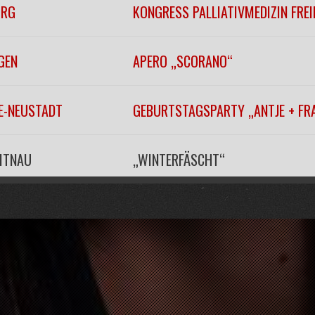
URG
KONGRESS PALLIATIVMEDIZIN FRE
GEN
APERO „SCORANO“
EE-NEUSTADT
GEBURTSTAGSPARTY „ANTJE + FR
EITNAU
„WINTERFÄSCHT“
URG
KONZERTHAUSBALL 2026
URG
KONZERTHAUSBALL 2026
ROZINGEN
SILVESTERPARTY MIT RANDYCLUB 