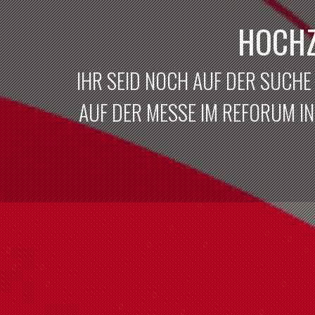
HOCHZ
IHR SEID NOCH AUF DER SUCHE
AUF DER MESSE IM REFORUM IN 