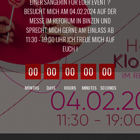
EINER SÄNGERIN FÜR EUER EVENT ?
BESUCHT MICH AM 04.02.2024 AUF DER
MESSE IM REFORUM IN BINZEN UND
SPRECHT MICH GERNE AN! EINLASS AB
11:30 - 19:00 UHR ICH FREUE MICH AUF
EUCH !
00
00
00
00
00
MONTHS
DAYS
HOURS
MINUTES
SECONDS