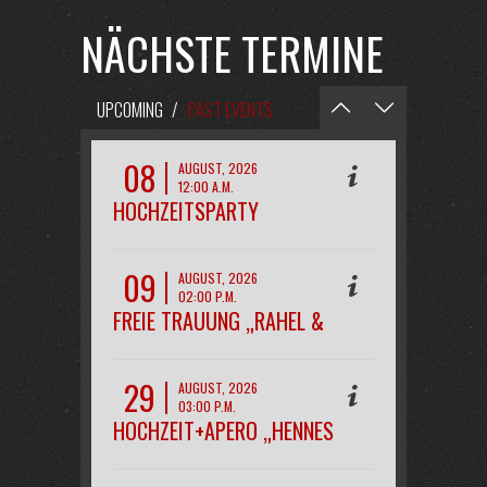
NÄCHSTE TERMINE
UPCOMING
/
PAST EVENTS
08
AUGUST, 2026
12:00 A.M.
HOCHZEITSPARTY
„MAREEN&KAI“
09
AUGUST, 2026
02:00 P.M.
FREIE TRAUUNG „RAHEL &
PHILIPP“
29
AUGUST, 2026
03:00 P.M.
HOCHZEIT+APERO „HENNES