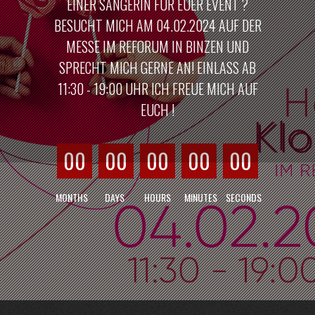
EINER SÄNGERIN FÜR EUER EVENT ?
BESUCHT MICH AM 04.02.2024 AUF DER
MESSE IM REFORUM IN BINZEN UND
SPRECHT MICH GERNE AN! EINLASS AB
11:30 - 19:00 UHR ICH FREUE MICH AUF
EUCH !
00
00
00
00
00
MONTHS
DAYS
HOURS
MINUTES
SECONDS