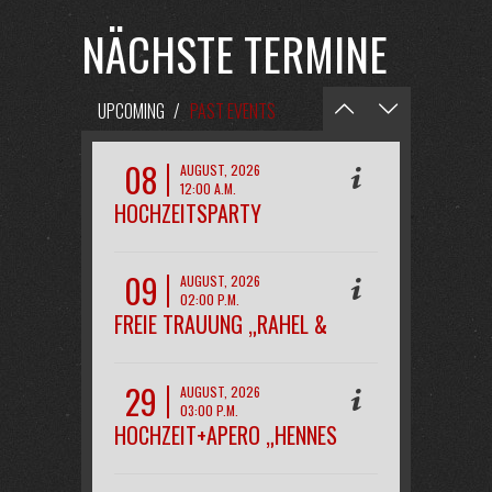
NÄCHSTE TERMINE
UPCOMING
/
PAST EVENTS
08
AUGUST, 2026
12:00 A.M.
HOCHZEITSPARTY
„MAREEN&KAI“
09
AUGUST, 2026
02:00 P.M.
FREIE TRAUUNG „RAHEL &
PHILIPP“
29
AUGUST, 2026
03:00 P.M.
HOCHZEIT+APERO „HENNES