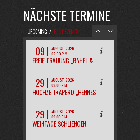
NÄCHSTE TERMINE
UPCOMING
/
PAST EVENTS
09
AUGUST, 2026
02:00 P.M.
FREIE TRAUUNG „RAHEL &
PHILIPP“
29
AUGUST, 2026
03:00 P.M.
HOCHZEIT+APERO „HENNES
29
AUGUST, 2026
09:00 P.M.
WEINTAGE SCHLIENGEN
OPENAIR