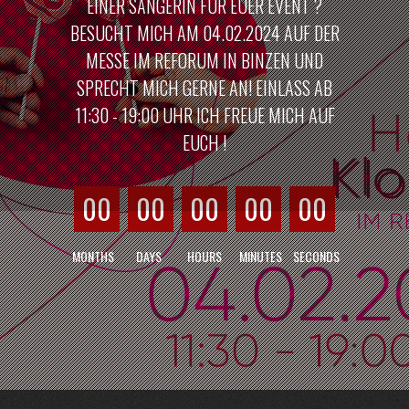
EINER SÄNGERIN FÜR EUER EVENT ?
BESUCHT MICH AM 04.02.2024 AUF DER
MESSE IM REFORUM IN BINZEN UND
SPRECHT MICH GERNE AN! EINLASS AB
11:30 - 19:00 UHR ICH FREUE MICH AUF
EUCH !
00
00
00
00
00
MONTHS
DAYS
HOURS
MINUTES
SECONDS