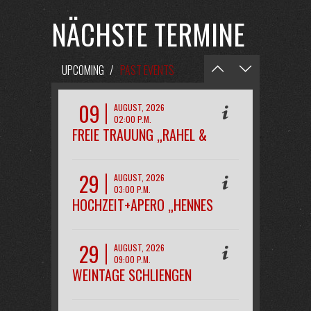
NÄCHSTE TERMINE
UPCOMING
/
PAST EVENTS
09
AUGUST, 2026
02:00 P.M.
FREIE TRAUUNG „RAHEL &
PHILIPP“
29
AUGUST, 2026
03:00 P.M.
HOCHZEIT+APERO „HENNES
29
AUGUST, 2026
09:00 P.M.
WEINTAGE SCHLIENGEN
OPENAIR