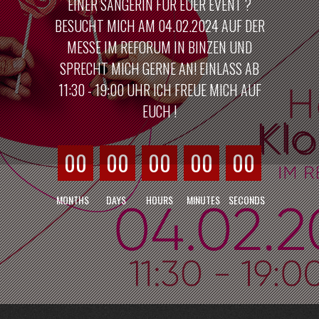
EINER SÄNGERIN FÜR EUER EVENT ?
BESUCHT MICH AM 04.02.2024 AUF DER
MESSE IM REFORUM IN BINZEN UND
SPRECHT MICH GERNE AN! EINLASS AB
11:30 - 19:00 UHR ICH FREUE MICH AUF
EUCH !
00
00
00
00
00
MONTHS
DAYS
HOURS
MINUTES
SECONDS