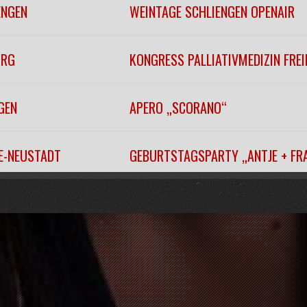
ENGEN
WEINTAGE SCHLIENGEN OPENAIR
URG
KONGRESS PALLIATIVMEDIZIN FRE
GEN
APERO „SCORANO“
EE-NEUSTADT
GEBURTSTAGSPARTY „ANTJE + FR
EITNAU
„WINTERFÄSCHT“
URG
KONZERTHAUSBALL 2026
URG
KONZERTHAUSBALL 2026