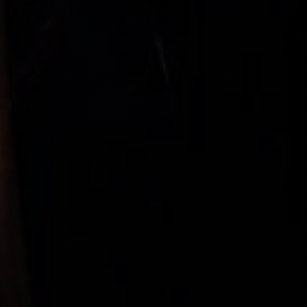
“
“
IM NOURI-
BUY TICKET
“
FREE
“
FREE
“
FREE
“
SOLD OUT
“
SOLD OUT