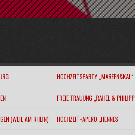
URG
HOCHZEITSPARTY „MAREEN&KAI“
GEN
FREIE TRAUUNG „RAHEL & PHILIPP
GEN (WEIL AM RHEIN)
HOCHZEIT+APERO „HENNES