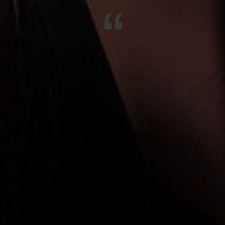
“
ROZINGEN
SILVESTERPARTY MIT RANDYCLUB 
HOTEL
N IM WIESENTAL
FASNACHTSPARTY MIT 64U
GEN
FASNACHTSPARTY MIT 64U
IM WIESENTAL
FASNACHTSPARTY MIT 64U
ENGEN
VALENTINSGOTTESDIENST
513 TWANN
70. GEBURTSTAGSPARTY MARTIN