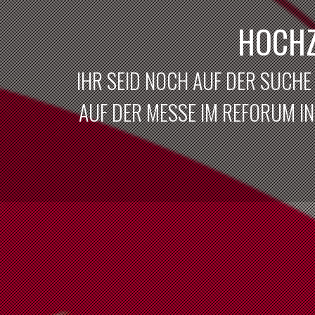
HOCHZ
IHR SEID NOCH AUF DER SUCHE
AUF DER MESSE IM REFORUM IN 