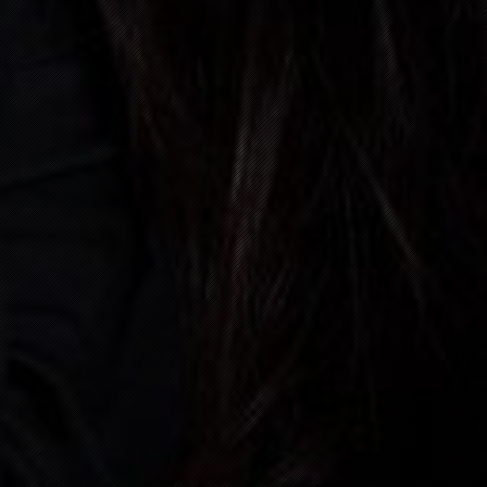
31
DEZEMBER, 2026
BAD K
06:00 P.M.
08
JANUAR, 2027
HAUSE
09:00 P.M.
06
FEBRUAR, 2027
ÖFLIN
09:00 P.M.
13
FEBRUAR, 2027
ZELL 
09:00 P.M.
14
FEBRUAR, 2027
SCHLI
03:00 P.M.
05
JUNI, 2027
CH- 2
05:30 P.M.