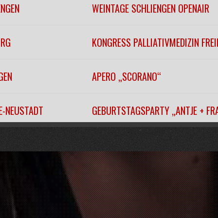
ENGEN
WEINTAGE SCHLIENGEN OPENAIR
URG
KONGRESS PALLIATIVMEDIZIN FRE
GEN
APERO „SCORANO“
EE-NEUSTADT
GEBURTSTAGSPARTY „ANTJE + FR
EITNAU
„WINTERFÄSCHT“
URG
KONZERTHAUSBALL 2026
URG
KONZERTHAUSBALL 2026