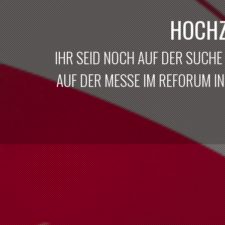
HOCHZ
IHR SEID NOCH AUF DER SUCHE
AUF DER MESSE IM REFORUM IN 