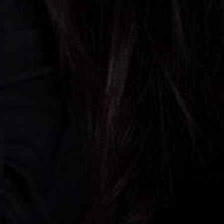
31
DEZEMBER, 2026
BAD K
06:00 P.M.
08
JANUAR, 2027
HAUSE
09:00 P.M.
06
FEBRUAR, 2027
ÖFLIN
09:00 P.M.
13
FEBRUAR, 2027
ZELL 
09:00 P.M.
14
FEBRUAR, 2027
SCHLI
03:00 P.M.
05
JUNI, 2027
CH- 2
05:30 P.M.