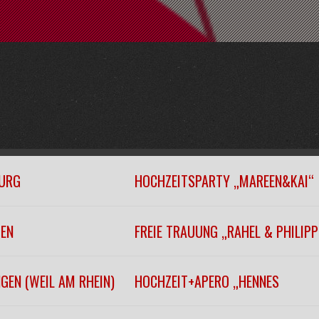
URG
HOCHZEITSPARTY „MAREEN&KAI“
GEN
FREIE TRAUUNG „RAHEL & PHILIPP
GEN (WEIL AM RHEIN)
HOCHZEIT+APERO „HENNES