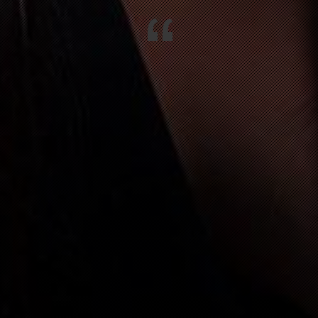
“
ROZINGEN
SILVESTERPARTY MIT RANDYCLUB 
HOTEL
N IM WIESENTAL
FASNACHTSPARTY MIT 64U
GEN
FASNACHTSPARTY MIT 64U
IM WIESENTAL
FASNACHTSPARTY MIT 64U
ENGEN
VALENTINSGOTTESDIENST
513 TWANN
70. GEBURTSTAGSPARTY MARTIN