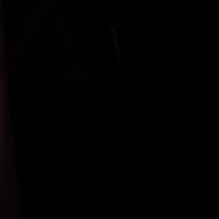
“
“
IM NOURI-
BUY TICKET
“
FREE
“
FREE
“
FREE
“
SOLD OUT
“
SOLD OUT