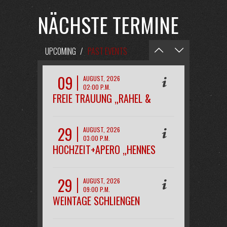
NÄCHSTE TERMINE
UPCOMING
/
PAST EVENTS
09
AUGUST, 2026
02:00 P.M.
FREIE TRAUUNG „RAHEL &
PHILIPP“
29
AUGUST, 2026
03:00 P.M.
HOCHZEIT+APERO „HENNES
29
AUGUST, 2026
09:00 P.M.
WEINTAGE SCHLIENGEN
OPENAIR