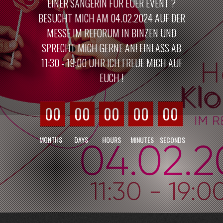
EINER SÄNGERIN FÜR EUER EVENT ?
BESUCHT MICH AM 04.02.2024 AUF DER
MESSE IM REFORUM IN BINZEN UND
SPRECHT MICH GERNE AN! EINLASS AB
11:30 - 19:00 UHR ICH FREUE MICH AUF
EUCH !
00
00
00
00
00
MONTHS
DAYS
HOURS
MINUTES
SECONDS