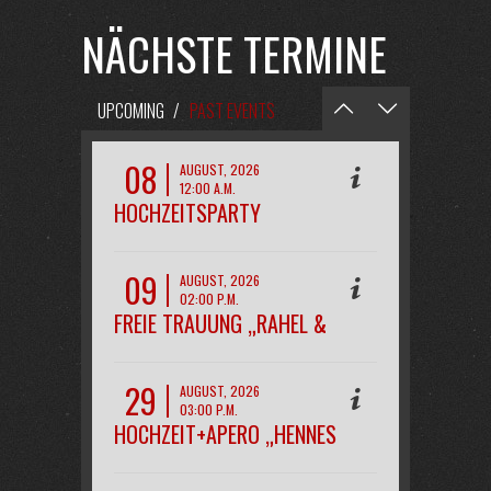
NÄCHSTE TERMINE
UPCOMING
/
PAST EVENTS
08
AUGUST, 2026
12:00 A.M.
HOCHZEITSPARTY
„MAREEN&KAI“
09
AUGUST, 2026
02:00 P.M.
FREIE TRAUUNG „RAHEL &
PHILIPP“
29
AUGUST, 2026
03:00 P.M.
HOCHZEIT+APERO „HENNES