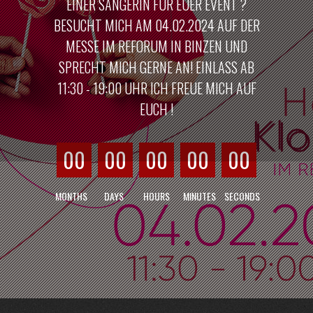
EINER SÄNGERIN FÜR EUER EVENT ?
BESUCHT MICH AM 04.02.2024 AUF DER
MESSE IM REFORUM IN BINZEN UND
SPRECHT MICH GERNE AN! EINLASS AB
11:30 - 19:00 UHR ICH FREUE MICH AUF
EUCH !
00
00
00
00
00
MONTHS
DAYS
HOURS
MINUTES
SECONDS