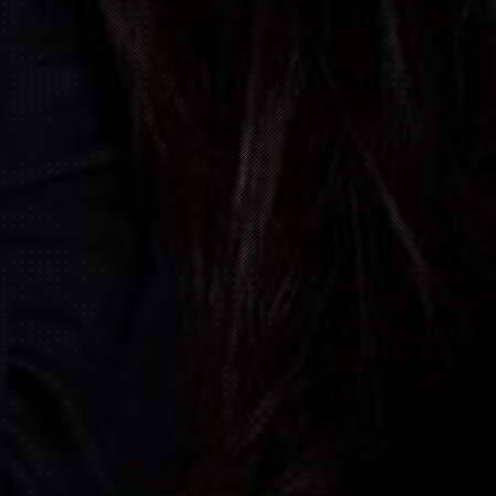
31
DEZEMBER, 2026
BAD K
06:00 P.M.
08
JANUAR, 2027
HAUSE
09:00 P.M.
06
FEBRUAR, 2027
ÖFLIN
09:00 P.M.
13
FEBRUAR, 2027
ZELL 
09:00 P.M.
14
FEBRUAR, 2027
SCHLI
03:00 P.M.
05
JUNI, 2027
CH- 2
05:30 P.M.