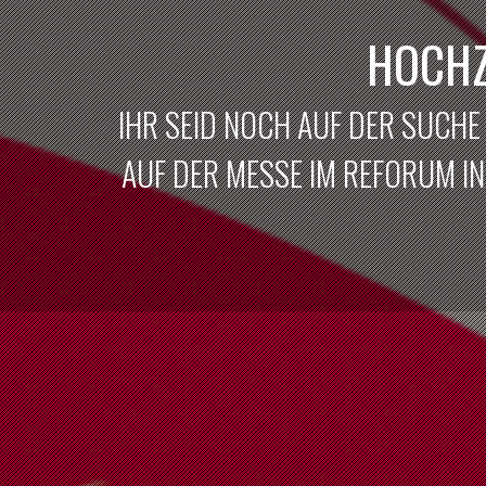
HOCHZ
IHR SEID NOCH AUF DER SUCHE
AUF DER MESSE IM REFORUM IN 