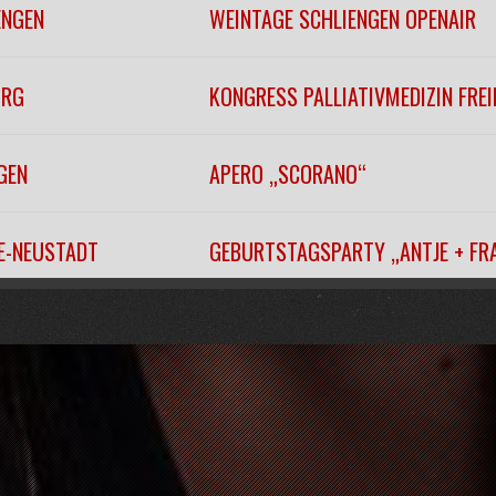
ENGEN
WEINTAGE SCHLIENGEN OPENAIR
URG
KONGRESS PALLIATIVMEDIZIN FRE
GEN
APERO „SCORANO“
EE-NEUSTADT
GEBURTSTAGSPARTY „ANTJE + FR
EITNAU
„WINTERFÄSCHT“
URG
KONZERTHAUSBALL 2026
URG
KONZERTHAUSBALL 2026