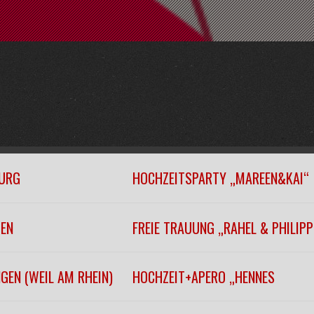
URG
HOCHZEITSPARTY „MAREEN&KAI“
GEN
FREIE TRAUUNG „RAHEL & PHILIPP
GEN (WEIL AM RHEIN)
HOCHZEIT+APERO „HENNES