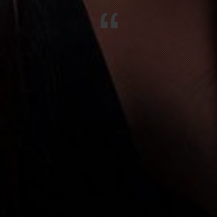
“
ROZINGEN
SILVESTERPARTY MIT RANDYCLUB 
HOTEL
N IM WIESENTAL
FASNACHTSPARTY MIT 64U
GEN
FASNACHTSPARTY MIT 64U
IM WIESENTAL
FASNACHTSPARTY MIT 64U
ENGEN
VALENTINSGOTTESDIENST
513 TWANN
70. GEBURTSTAGSPARTY MARTIN