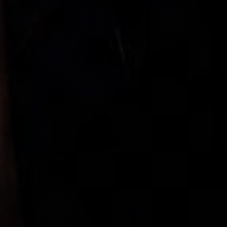
“
“
IM NOURI-
BUY TICKET
“
FREE
“
FREE
“
FREE
“
SOLD OUT
“
SOLD OUT