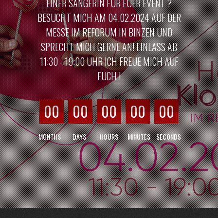
EINER SÄNGERIN FÜR EUER EVENT ?
BESUCHT MICH AM 04.02.2024 AUF DER
MESSE IM REFORUM IN BINZEN UND
SPRECHT MICH GERNE AN! EINLASS AB
11:30 - 19:00 UHR ICH FREUE MICH AUF
EUCH !
00
00
00
00
00
MONTHS
DAYS
HOURS
MINUTES
SECONDS