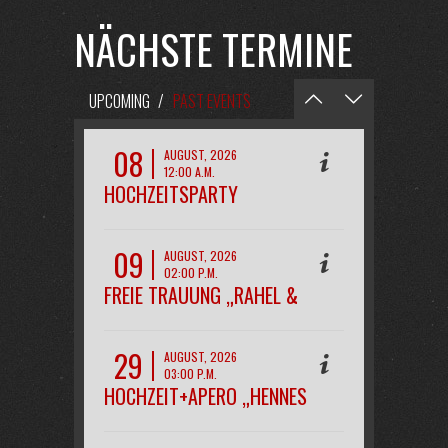
NÄCHSTE TERMINE
UPCOMING
/
PAST EVENTS
08
AUGUST, 2026
12:00 A.M.
HOCHZEITSPARTY
„MAREEN&KAI“
09
AUGUST, 2026
02:00 P.M.
FREIE TRAUUNG „RAHEL &
PHILIPP“
29
AUGUST, 2026
03:00 P.M.
HOCHZEIT+APERO „HENNES