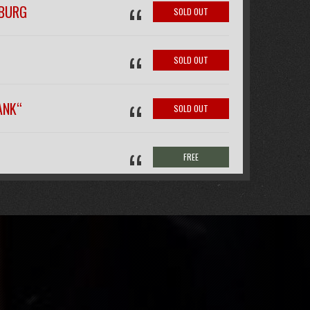
“
IBURG
SOLD OUT
“
SOLD OUT
“
ANK“
SOLD OUT
“
FREE
“
SOLD OUT
“
SOLD OUT
IM NOURI-
BUY TICKET