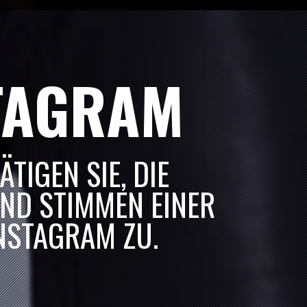
“
SOLD OUT
“
SOLD OUT
TAGRAM
“
SOLD OUT
TIGEN SIE, DIE
ND STIMMEN EINER
NSTAGRAM ZU.