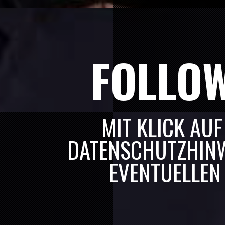
02
JULI, 2027
BALING
02:00 P.M.
17
JULI, 2027
HORBE
FOLLO
05:30 P.M.
25
SEPTEMBER, 2027
RIEDE
02:00 P.M.
MIT KLICK AUF
DATENSCHUTZHINW
EVENTUELLEN