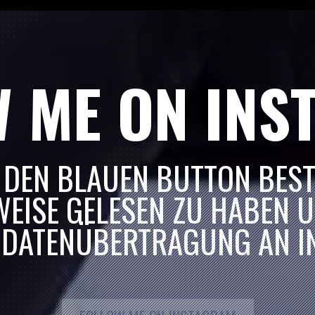
EN A.K.
HOCHZEIT „TREFZER“
N
HOCHZEITSFEIER „DANI & ALEX“
W ME ON INS
RN AM WALD
HOCHZEIT „MATT“
 DEN BLAUEN BUTTON BESTÄ
EISE GELESEN ZU HABEN U
 DATENÜBERTRAGUNG AN I