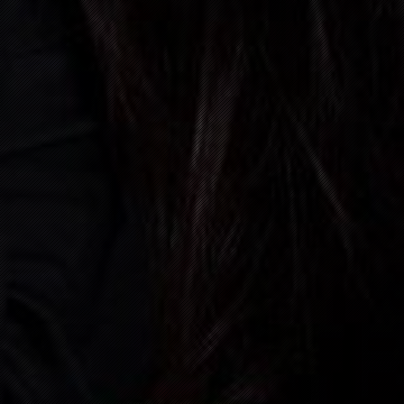
08
JANUAR, 2027
HAUSE
09:00 P.M.
06
FEBRUAR, 2027
ÖFLIN
09:00 P.M.
13
FEBRUAR, 2027
ZELL 
09:00 P.M.
14
FEBRUAR, 2027
SCHLI
03:00 P.M.
05
JUNI, 2027
CH- 2
05:30 P.M.
19
JUNI, 2027
WEIL A
02:00 P.M.