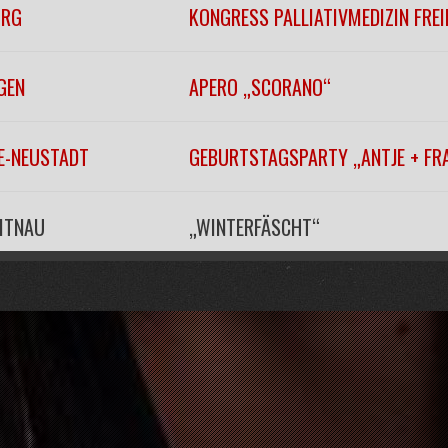
URG
KONGRESS PALLIATIVMEDIZIN FRE
GEN
APERO „SCORANO“
EE-NEUSTADT
GEBURTSTAGSPARTY „ANTJE + FR
EITNAU
„WINTERFÄSCHT“
URG
KONZERTHAUSBALL 2026
URG
KONZERTHAUSBALL 2026
ROZINGEN
SILVESTERPARTY MIT RANDYCLUB 