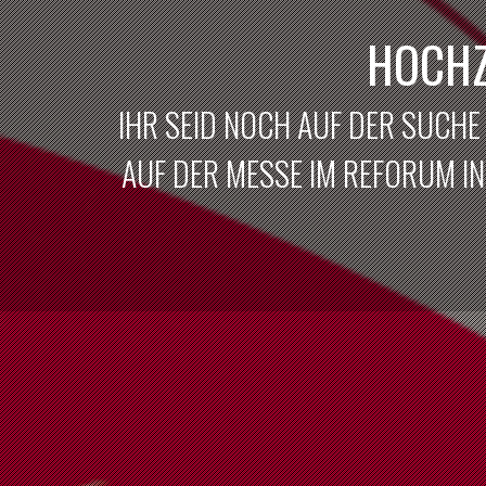
HOCHZ
IHR SEID NOCH AUF DER SUCHE
AUF DER MESSE IM REFORUM IN 