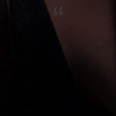
“
HOTEL
N IM WIESENTAL
FASNACHTSPARTY MIT 64U
GEN
FASNACHTSPARTY MIT 64U
IM WIESENTAL
FASNACHTSPARTY MIT 64U
ENGEN
VALENTINSGOTTESDIENST
513 TWANN
70. GEBURTSTAGSPARTY MARTIN
M RHEIN (HALTINGEN)
HOCHZEIT „STOCKMAR“