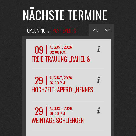
NÄCHSTE TERMINE
UPCOMING
/
PAST EVENTS
09
AUGUST, 2026
02:00 P.M.
FREIE TRAUUNG „RAHEL &
PHILIPP“
29
AUGUST, 2026
03:00 P.M.
HOCHZEIT+APERO „HENNES
29
AUGUST, 2026
09:00 P.M.
WEINTAGE SCHLIENGEN
OPENAIR