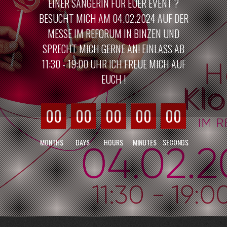
EINER SÄNGERIN FÜR EUER EVENT ?
BESUCHT MICH AM 04.02.2024 AUF DER
MESSE IM REFORUM IN BINZEN UND
SPRECHT MICH GERNE AN! EINLASS AB
11:30 - 19:00 UHR ICH FREUE MICH AUF
EUCH !
00
00
00
00
00
MONTHS
DAYS
HOURS
MINUTES
SECONDS